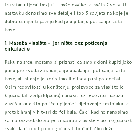
izuzetan utjecaj imaju i – naše navike te način života. U
nastavku donosimo sve detalje i top 5 savjeta na koje je
dobro usmjeriti pažnju kad je u pitanju poticanje rasta
kose.
1. Masaža vlasišta -
jer ništa bez poticanja
cirkulacije
Ruku na srce, moramo si priznati da smo skloni kupiti jako
puno proizvoda za smanjenje opadanja i poticanja rasta
kose, ali pitanje je koristimo li njihov puni potencijal.
Osim redovitosti u korištenju, proizvode za vlasište je
ključno (ali zbilja ključno) nanositi uz redovitu masažu
vlasišta zato što potiče upijanje i djelovanje sastojaka te
protok hranjivih tvari do folikula. Čak i kad ne nanosimo
sam proizvod, dobro je izmasirati vlasište - po mogućnosti
svaki dan i opet po mogućnosti, to činiti čim duže.