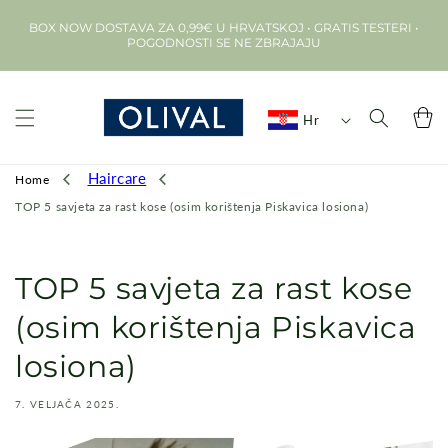
Preskoči na
BOX NOW DOSTAVA ZA 0,99€ U HRVATSKOJ • GRATIS TESTERI •
sadržaj
POGODNOSTI SE NE ZBRAJAJU
Košarica
Hr
Haircare
Home
TOP 5 savjeta za rast kose (osim korištenja Piskavica losiona)
TOP 5 savjeta za rast kose
(osim korištenja Piskavica
losiona)
7. VELJAČA 2025.