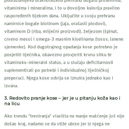
podrazumijeva uravnoteženu prehranu bogatu proteinima,
vitaminima i mineralima, i to u dovoljno kalorija pravilno
raspoređenih tijekom dana. Uključite u svoju prehranu
namirnice bogate biotinom (jaja, orašasti plodovi),
vitaminom D (riba, mliječni proizvodi), željezom (špinat,
crveno meso) i omega-3 masnim kiselinama (losos, lanene
sjemenke). Kod dugotrajnog opadanja kose potrebno je
posjetiti liječnika, obavezno provjeriti krvnu sliku te
vitaminsko-mineralni status, a u slučaju deficitarnosti
suplementirati po potrebi i individualnoj liječničkoj
preporuci. Njega kose odvija se iznutra jednako kao i
izvana.
3. Redovito pranje kose – jer je u pitanju koža kao i
na licu
Ako trendu "treniranja" vlasišta na manje mašćenje još nije
došao kraj, nadamo se da stiže ubrzo jer iz njega ne