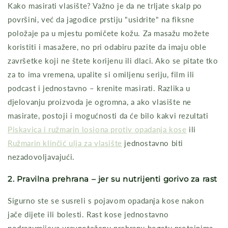
Kako masirati vlasište? Važno je da ne trljate skalp po
površini, već da jagodice prstiju "usidrite" na fiksne
položaje pa u mjestu pomičete kožu. Za masažu možete
koristiti i masažere, no pri odabiru pazite da imaju oble
završetke koji ne štete korijenu ili dlaci. Ako se pitate tko
za to ima vremena, upalite si omiljenu seriju, film ili
podcast i jednostavno – krenite masirati. Razlika u
djelovanju proizvoda je ogromna, a ako vlasište ne
masirate, postoji i mogućnosti da će bilo kakvi rezultati
Piskavica i ružmarin losiona protiv opadanja kose
ili
Ružmarin klinčić ulja za vlasište
jednostavno biti
nezadovoljavajući.
2. Pravilna prehrana – jer su nutrijenti gorivo za rast
Sigurno ste se susreli s pojavom opadanja kose nakon
jače dijete ili bolesti. Rast kose jednostavno