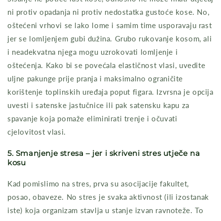
ni protiv opadanja ni protiv nedostatka gustoće kose. No,
oštećeni vrhovi se lako lome i samim time usporavaju rast
jer se lomljenjem gubi dužina. Grubo rukovanje kosom, ali
i neadekvatna njega mogu uzrokovati lomljenje i
oštećenja. Kako bi se povećala elastičnost vlasi, uvedite
uljne pakunge prije pranja i maksimalno ograničite
korištenje toplinskih uređaja poput figara. Izvrsna je opcija
uvesti i satenske jastučnice ili pak satensku kapu za
spavanje koja pomaže eliminirati trenje i očuvati
cjelovitost vlasi.
5. Smanjenje stresa – jer i skriveni stres utječe na
kosu
Kad pomislimo na stres, prva su asocijacije fakultet,
posao, obaveze. No stres je svaka aktivnost (ili izostanak
iste) koja organizam stavlja u stanje izvan ravnoteže. To