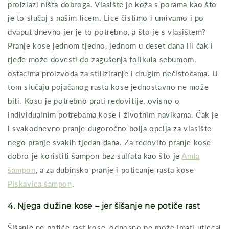
proizlazi ništa dobroga. Vlasište je koža s porama kao što
je to slučaj s našim licem. Lice čistimo i umivamo i po
dvaput dnevno jer je to potrebno, a što je s vlasištem?
Pranje kose jednom tjedno, jednom u deset dana ili čak i
rjeđe može dovesti do zagušenja folikula sebumom,
ostacima proizvoda za stiliziranje i drugim nečistoćama. U
tom slučaju pojačanog rasta kose jednostavno ne može
biti. Kosu je potrebno prati redovitije, ovisno o
individualnim potrebama kose i životnim navikama. Čak je
i svakodnevno pranje dugoročno bolja opcija za vlasište
nego pranje svakih tjedan dana. Za redovito pranje kose
dobro je koristiti šampon bez sulfata kao što je
Amla
šampon
, a za dubinsko pranje i poticanje rasta kose
Piskavica šampon
.
4. Njega dužine kose – jer šišanje ne potiče rast
Šišanje ne potiče rast kose, odnosno ne može imati utjecaj