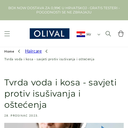
Preskoči na
BOX NOW DOSTAVA ZA 0,99€ U HRVATSKOJ • GRATIS TESTERI •
sadržaj
POGODNOSTI SE NE ZBRAJAJU
Košarica
Hr
Haircare
Home
Tvrda voda i kosa - savjeti protiv isušivanja i oštećenja
Tvrda voda i kosa - savjeti
protiv isušivanja i
oštećenja
28. PROSINAC 2023.