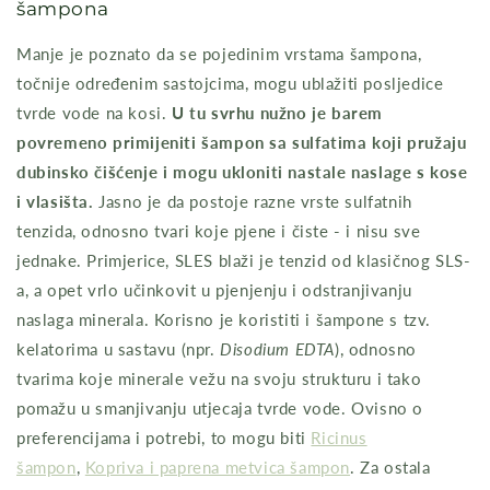
šampona
Manje je poznato da se pojedinim vrstama šampona,
točnije određenim sastojcima, mogu ublažiti posljedice
tvrde vode na kosi.
U tu svrhu nužno je barem
povremeno primijeniti šampon sa sulfatima koji pružaju
dubinsko čišćenje i mogu ukloniti nastale naslage s kose
i vlasišta.
Jasno je da postoje razne vrste sulfatnih
tenzida, odnosno tvari koje pjene i čiste - i nisu sve
jednake. Primjerice, SLES blaži je tenzid od klasičnog SLS-
a, a opet vrlo učinkovit u pjenjenju i odstranjivanju
naslaga minerala. Korisno je koristiti i šampone s tzv.
kelatorima u sastavu (npr.
Disodium EDTA
), odnosno
tvarima koje minerale vežu na svoju strukturu i tako
pomažu u smanjivanju utjecaja tvrde vode. Ovisno o
preferencijama i potrebi, to mogu biti
Ricinus
šampon
,
Kopriva i paprena metvica šampon
. Za ostala