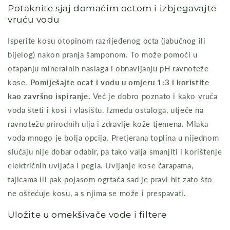
Potaknite sjaj domaćim octom i izbjegavajte
vruću vodu
Isperite kosu otopinom razrijeđenog octa (jabučnog ili
bijelog) nakon pranja šamponom. To može pomoći u
otapanju mineralnih naslaga i obnavljanju pH ravnoteže
kose.
Pomiješajte ocat i vodu u omjeru 1:3 i koristite
kao završno ispiranje.
Već je dobro poznato i kako vruća
voda šteti i kosi i vlasištu. Između ostaloga, utječe na
ravnotežu prirodnih ulja i zdravlje kože tjemena. Mlaka
voda mnogo je bolja opcija. Pretjerana toplina u nijednom
slučaju nije dobar odabir, pa tako valja smanjiti i korištenje
električnih uvijača i pegla. Uvijanje kose čarapama,
tajicama ili pak pojasom ogrtača sad je pravi hit zato što
ne oštećuje kosu, a s njima se može i prespavati.
Uložite u omekšivače vode i filtere