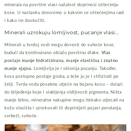
minerala na površini vlasi nažalost doprinosi oštećenju
kose. U nastavku donosimo o kakvim se oštećenjima radi
i kako im doskočiti.
Minerali uzrokuju lomljivost, pucanje vlasi...
Minerali u tvrdoj vodi mogu dovesti do suhoće kose,
budući da kontinuirano oblažu površinu dlake.
Vlas
postaje manje hidratizirana, manje elastična i znatno
manje sjajna.
Lomljivija je i sklonija pucanju. Također,
kosa postupno postaje gruba, a teže ju je i stilizirati po
želji. Tvrda voda posebno utječe na bojanu kosu – dolazi
do blijeđenja boje i slabljenja vidljivosti pigmenta. Ništa
manje bitno, mineralne nakupine mogu itekako utjecati na
kožu vlasišta i uzrokovati ili doprinijeti pojavi perutanja,
svrbeži, suhoće.