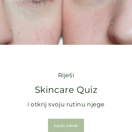
Riješi
Skincare Quiz
i otkrij svoju rutinu njege
Ispuni odmah