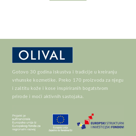
Gotovo 30 godina iskustva i tradicije u kreiranju
vrhunske kozmetike. Preko 170 proizvoda za njegu
i zaštitu kože i kose inspiriranih bogatstvom
prirode i moći aktivnih sastojaka.