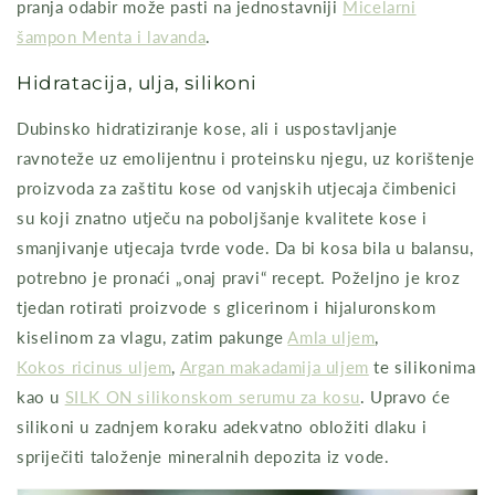
pranja odabir može pasti na jednostavniji
Micelarni
šampon Menta i lavanda
.
Hidratacija, ulja, silikoni
Dubinsko hidratiziranje kose, ali i uspostavljanje
ravnoteže uz emolijentnu i proteinsku njegu, uz korištenje
proizvoda za zaštitu kose od vanjskih utjecaja čimbenici
su koji znatno utječu na poboljšanje kvalitete kose i
smanjivanje utjecaja tvrde vode. Da bi kosa bila u balansu,
potrebno je pronaći „onaj pravi“ recept. Poželjno je kroz
tjedan rotirati proizvode s glicerinom i hijaluronskom
kiselinom za vlagu, zatim pakunge
Amla uljem
,
Kokos ricinus uljem
,
Argan makadamija uljem
te silikonima
kao u
SILK ON silikonskom serumu za kosu
. Upravo će
silikoni u zadnjem koraku adekvatno obložiti dlaku i
spriječiti taloženje mineralnih depozita iz vode.