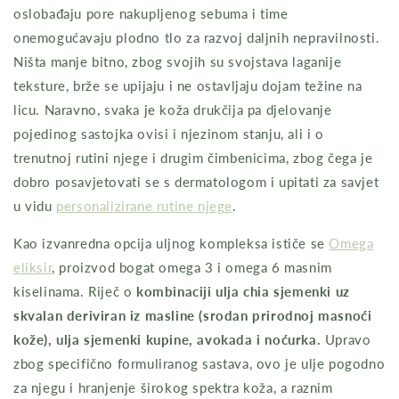
oslobađaju pore nakupljenog sebuma i time
onemogućavaju plodno tlo za razvoj daljnih nepravilnosti.
Ništa manje bitno, zbog svojih su svojstava laganije
teksture, brže se upijaju i ne ostavljaju dojam težine na
licu. Naravno, svaka je koža drukčija pa djelovanje
pojedinog sastojka ovisi i njezinom stanju, ali i o
trenutnoj rutini njege i drugim čimbenicima, zbog čega je
dobro posavjetovati se s dermatologom i upitati za savjet
u vidu
personalizirane rutine njege
.
Kao izvanredna opcija uljnog kompleksa ističe se
Omega
eliksir
, proizvod bogat omega 3 i omega 6 masnim
kiselinama. Riječ o
kombinaciji ulja chia sjemenki uz
skvalan deriviran iz masline (srodan prirodnoj masnoći
kože), ulja sjemenki kupine, avokada i noćurka.
Upravo
zbog specifično formuliranog sastava, ovo je ulje pogodno
za njegu i hranjenje širokog spektra koža, a raznim