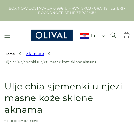
Preskoči na
BOX NOW DOSTAVA ZA 0,99€ U HRVATSKOJ • GRATIS TESTERI •
sadržaj
POGODNOSTI SE NE ZBRAJAJU
Košarica
Hr
Skincare
Home
Ulje chia sjemenki u njezi masne kože sklone aknama
Ulje chia sjemenki u njezi
masne kože sklone
aknama
20. KOLOVOZ 2020.