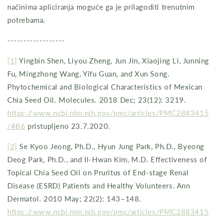
načinima apliciranja moguće ga je prilagoditi trenutnim
potrebama.
------------------
[1]
Yingbin Shen, Liyou Zheng, Jun Jin, Xiaojing Li, Junning
Fu, Mingzhong Wang, Yifu Guan, and Xun Song.
Phytochemical and Biological Characteristics of Mexican
Chia Seed Oil. Molecules. 2018 Dec; 23(12): 3219.
https://www.ncbi.nlm.nih.gov/pmc/articles/PMC2883415
/#B6
pristupljeno 23.7.2020.
[2]
Se Kyoo Jeong, Ph.D., Hyun Jung Park, Ph.D., Byeong
Deog Park, Ph.D., and Il-Hwan Kim, M.D. Effectiveness of
Topical Chia Seed Oil on Pruritus of End-stage Renal
Disease (ESRD) Patients and Healthy Volunteers. Ann
Dermatol. 2010 May; 22(2): 143–148.
https://www.ncbi.nlm.nih.gov/pmc/articles/PMC2883415