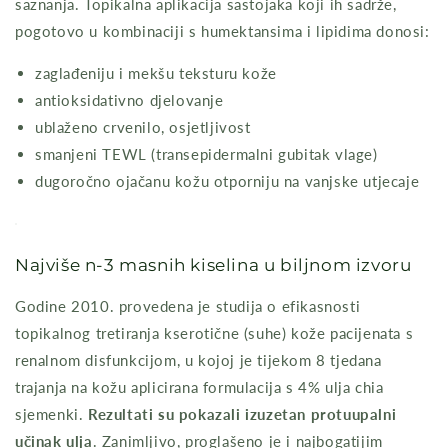
saznanja. Topikalna aplikacija sastojaka koji ih sadrže,
pogotovo u kombinaciji s humektansima i lipidima donosi:
zaglađeniju i mekšu teksturu kože
antioksidativno djelovanje
ublaženo crvenilo, osjetljivost
smanjeni TEWL (transepidermalni gubitak vlage)
dugoročno ojačanu kožu otporniju na vanjske utjecaje
Najviše n-3 masnih kiselina u biljnom izvoru
Godine 2010. provedena je studija o efikasnosti
topikalnog tretiranja kserotične (suhe) kože pacijenata s
renalnom disfunkcijom, u kojoj je tijekom 8 tjedana
trajanja na kožu aplicirana formulacija s 4% ulja chia
sjemenki.
Rezultati su pokazali izuzetan protuupalni
učinak ulja
. Zanimljivo, proglašeno je i najbogatijim