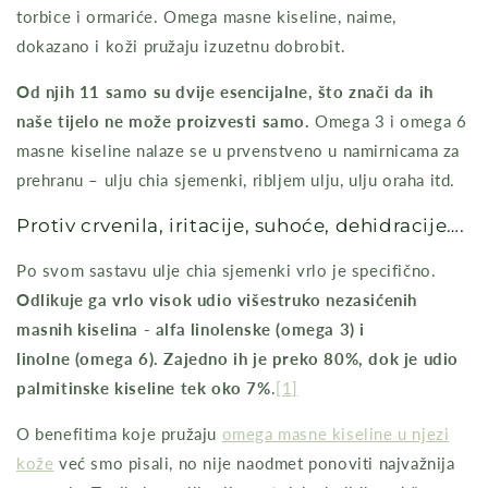
torbice i ormariće. Omega masne kiseline, naime,
dokazano i koži pružaju izuzetnu dobrobit.
Od njih 11 samo su dvije esencijalne, što znači da ih
naše tijelo ne može proizvesti samo.
Omega 3 i omega 6
masne kiseline nalaze se u prvenstveno u namirnicama za
prehranu – ulju chia sjemenki, ribljem ulju, ulju oraha itd.
Protiv crvenila, iritacije, suhoće, dehidracije….
Po svom sastavu ulje chia sjemenki vrlo je specifično.
Odlikuje ga vrlo visok udio višestruko nezasićenih
masnih kiselina - alfa linolenske (omega 3) i
linolne (omega 6). Zajedno ih je preko 80%, dok je udio
palmitinske kiseline tek oko 7%
.
[1]
O benefitima koje pružaju
omega masne kiseline u njezi
kože
već smo pisali, no nije naodmet ponoviti najvažnija