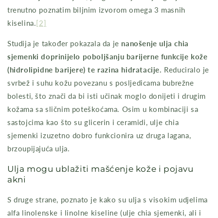
trenutno poznatim biljnim izvorom omega 3 masnih
kiselina.
[2]
Studija je također pokazala da je
nanošenje ulja chia
sjemenki doprinijelo poboljšanju barijerne funkcije kože
(hidrolipidne barijere) te razina hidratacije.
Reduciralo je
svrbež i suhu kožu povezanu s posljedicama bubrežne
bolesti, što znači da bi isti učinak moglo donijeti i drugim
kožama sa sličnim poteškoćama. Osim u kombinaciji sa
sastojcima kao što su glicerin i ceramidi, ulje chia
sjemenki izuzetno dobro funkcionira uz druga lagana,
brzoupijajuća ulja.
Ulja mogu ublažiti mašćenje kože i pojavu
akni
S druge strane, poznato je kako su ulja s visokim udjelima
alfa linolenske i linolne kiseline (ulje chia sjemenki, ali i