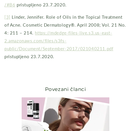
/#B6
pristupljeno 23.7.2020.
[3]
Linder, Jennifer. Role of Oils in the Topical Treatment
of Acne. Cosmetic Dermatology®. April 2008; Vol. 21 No.
4: 211 – 214.
https://mdedge-files-live.s3.us-east-
2.amazonaws.com/files/s3fs-
public/Document/September-2017/021040211.pdf
pristupljeno 23.7.2020.
Povezani članci