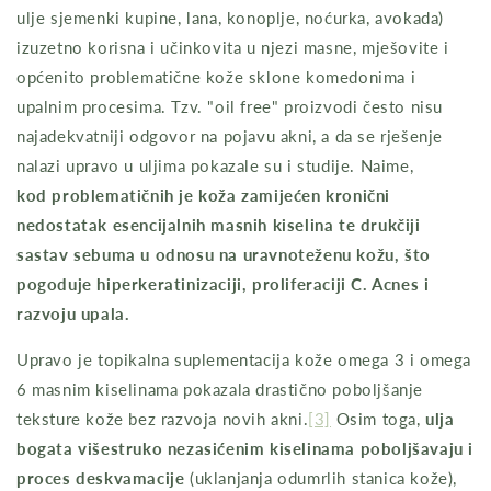
ulje sjemenki kupine, lana, konoplje, noćurka, avokada)
izuzetno korisna i učinkovita u njezi masne, mješovite i
općenito problematične kože sklone komedonima i
upalnim procesima. Tzv. "oil free" proizvodi često nisu
najadekvatniji odgovor na pojavu akni, a da se rješenje
nalazi upravo u uljima pokazale su i studije. Naime,
kod problematičnih je koža zamijećen kronični
nedostatak esencijalnih masnih kiselina te drukčiji
sastav sebuma u odnosu na uravnoteženu kožu, što
pogoduje hiperkeratinizaciji, proliferaciji C. Acnes i
razvoju upala.
Upravo je topikalna suplementacija kože omega 3 i omega
6 masnim kiselinama pokazala drastično poboljšanje
teksture kože bez razvoja novih akni.
[3]
Osim toga,
ulja
bogata višestruko nezasićenim kiselinama poboljšavaju i
proces deskvamacije
(uklanjanja odumrlih stanica kože),