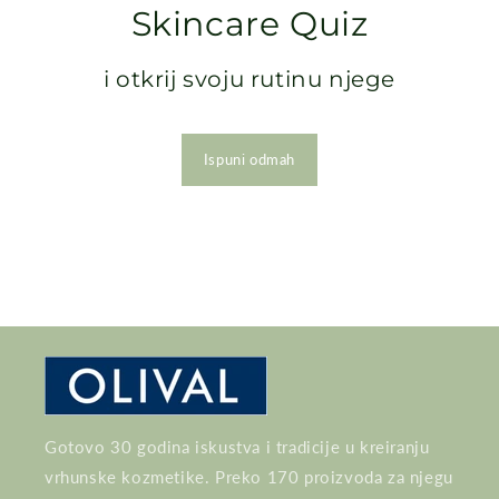
Skincare Quiz
i otkrij svoju rutinu njege
Ispuni odmah
Gotovo 30 godina iskustva i tradicije u kreiranju
vrhunske kozmetike. Preko 170 proizvoda za njegu