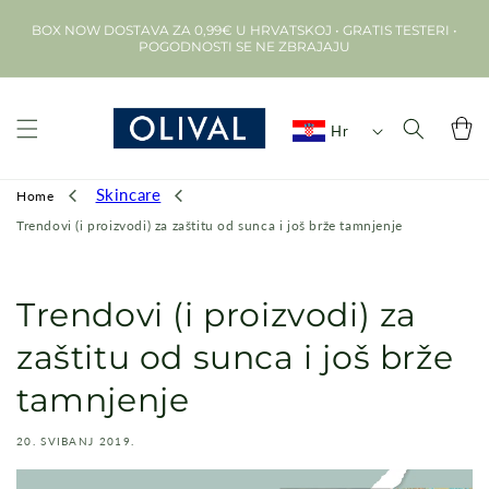
Preskoči na
BOX NOW DOSTAVA ZA 0,99€ U HRVATSKOJ • GRATIS TESTERI •
sadržaj
POGODNOSTI SE NE ZBRAJAJU
Košarica
Hr
Skincare
Home
Trendovi (i proizvodi) za zaštitu od sunca i još brže tamnjenje
Trendovi (i proizvodi) za
zaštitu od sunca i još brže
tamnjenje
20. SVIBANJ 2019.