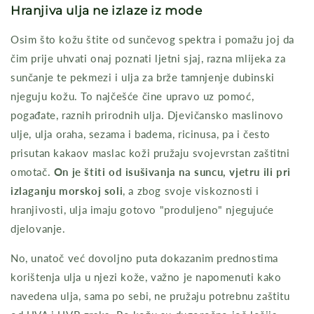
Hranjiva ulja ne izlaze iz mode
Osim što kožu štite od sunčevog spektra i pomažu joj da
čim prije uhvati onaj poznati ljetni sjaj, razna mlijeka za
sunčanje te pekmezi i ulja za brže tamnjenje dubinski
njeguju kožu. To najčešće čine upravo uz pomoć,
pogađate, raznih prirodnih ulja. Djevičansko maslinovo
ulje, ulja oraha, sezama i badema, ricinusa, pa i često
prisutan kakaov maslac koži pružaju svojevrstan zaštitni
omotač.
On je štiti od isušivanja na suncu, vjetru ili pri
izlaganju morskoj soli
, a zbog svoje viskoznosti i
hranjivosti, ulja imaju gotovo "produljeno" njegujuće
djelovanje.
No, unatoč već dovoljno puta dokazanim prednostima
korištenja ulja u njezi kože, važno je napomenuti kako
navedena ulja, sama po sebi, ne pružaju potrebnu zaštitu