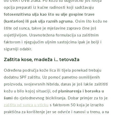
od UVA i UVB zraka. Po kožu su dugoročno još lošija
opcija preparati iz kućne radinosti koji sadržavaju
fotosenzitivna ulja kao što su ulje gospine trave
(kantarion) ili pak ulja raznih agruma
. Osim što kožu ne
štite od sunca, takve je mješavine zapravo čine još
osjetljivijom. Uravnotežena formulacija sa zaštitnim
faktorom i njegujućim uljnim sastojcima ipak je bolji i
sigurniji odabir.
Zaštita kose, madeža i… tetovaža
Određena područja kože lica ili tijela ponekad trebaju
dodatnu SPF zaštitu. Uz pomoć pametno osmišljenih
proizvoda, svojevrsnih hibrida, danas je još lakše zaštititi
kožu u bilo kojoj situaciji, od
planinarenja i boravka u
šumi
do cjelodnevnog bicikliranja. Dobar primjer za to je
zaštita od sunca u sticku
s faktorom 50 koja je izrazito
praktična za korištenje jer se odvrće i nanosi u trenu, a na