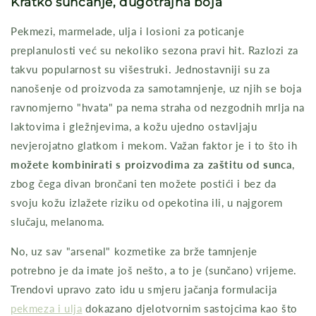
Kratko sunčanje, dugotrajna boja
Pekmezi, marmelade, ulja i losioni za poticanje
preplanulosti već su nekoliko sezona pravi hit. Razlozi za
takvu popularnost su višestruki. Jednostavniji su za
nanošenje od proizvoda za samotamnjenje, uz njih se boja
ravnomjerno "hvata" pa nema straha od nezgodnih mrlja na
laktovima i gležnjevima, a kožu ujedno ostavljaju
nevjerojatno glatkom i mekom. Važan faktor je i to što ih
možete kombinirati s proizvodima za zaštitu od sunca
,
zbog čega divan brončani ten možete postići i bez da
svoju kožu izlažete riziku od opekotina ili, u najgorem
slučaju, melanoma.
No, uz sav "arsenal" kozmetike za brže tamnjenje
potrebno je da imate još nešto, a to je (sunčano) vrijeme.
Trendovi upravo zato idu u smjeru jačanja formulacija
pekmeza i ulja
dokazano djelotvornim sastojcima kao što