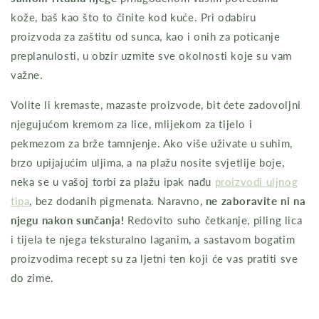
kože, baš kao što to činite kod kuće. Pri odabiru
proizvoda za zaštitu od sunca, kao i onih za poticanje
preplanulosti, u obzir uzmite sve okolnosti koje su vam
važne.
Volite li kremaste, mazaste proizvode, bit ćete zadovoljni
njegujućom kremom za lice, mlijekom za tijelo i
pekmezom za brže tamnjenje. Ako više uživate u suhim,
brzo upijajućim uljima, a na plažu nosite svjetlije boje,
neka se u vašoj torbi za plažu ipak nađu
proizvodi uljnog
tipa
, bez dodanih pigmenata. Naravno,
ne zaboravite ni na
njegu nakon sunčanja!
Redovito suho četkanje, piling lica
i tijela te njega teksturalno laganim, a sastavom bogatim
proizvodima recept su za ljetni ten koji će vas pratiti sve
do zime.