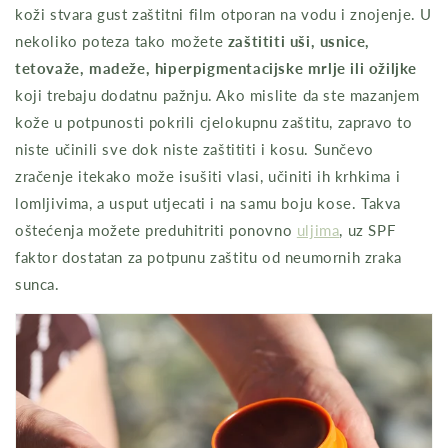
koži stvara gust zaštitni film otporan na vodu i znojenje. U
nekoliko poteza tako možete
zaštititi uši, usnice,
tetovaže, madeže, hiperpigmentacijske mrlje ili ožiljke
koji trebaju dodatnu pažnju. Ako mislite da ste mazanjem
kože u potpunosti pokrili cjelokupnu zaštitu, zapravo to
niste učinili sve dok niste zaštititi i kosu. Sunčevo
zračenje itekako može isušiti vlasi, učiniti ih krhkima i
lomljivima, a usput utjecati i na samu boju kose. Takva
oštećenja možete preduhitriti ponovno
uljima
, uz SPF
faktor dostatan za potpunu zaštitu od neumornih zraka
sunca.